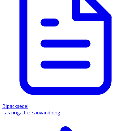
Bipacksedel
Läs noga före användning