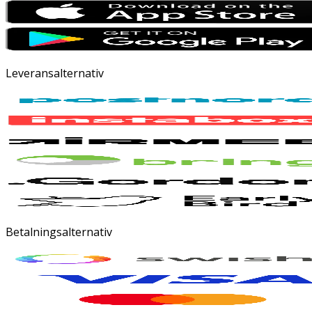
Leveransalternativ
Betalningsalternativ