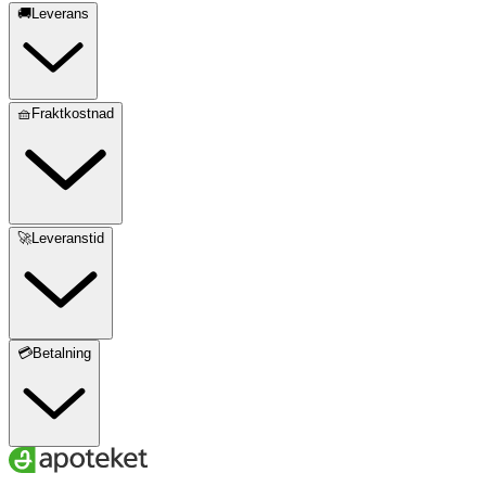
🚚Leverans
🧺Fraktkostnad
🚀Leveranstid
💳Betalning