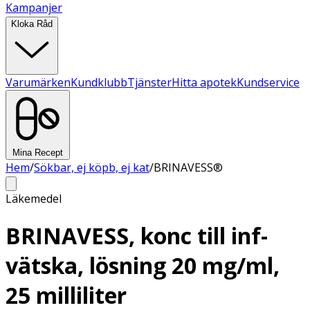
Kampanjer
Kloka Råd
Varumärken
Kundklubb
Tjänster
Hitta apotek
Kundservice
Mina Recept
Hem
/
Sökbar, ej köpb, ej kat
/
BRINAVESS®
Läkemedel
BRINAVESS, konc till inf-
vätska, lösning 20 mg/ml,
25 milliliter