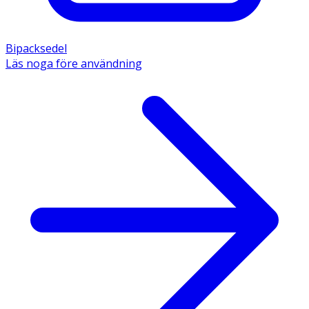
Bipacksedel
Läs noga före användning