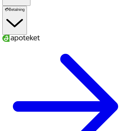
💳Betalning