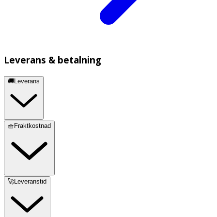
Leverans & betalning
🚚Leverans
🧺Fraktkostnad
🚀Leveranstid