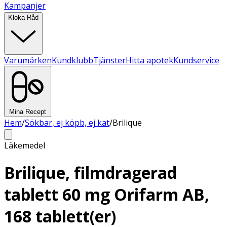
Kampanjer
Kloka Råd
Varumärken
Kundklubb
Tjänster
Hitta apotek
Kundservice
Mina Recept
Hem
/
Sökbar, ej köpb, ej kat
/
Brilique
Läkemedel
Brilique, filmdragerad
tablett 60 mg Orifarm AB,
168 tablett(er)