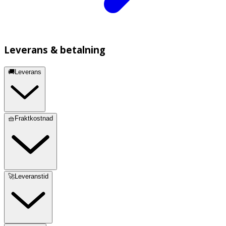
Leverans & betalning
🚚Leverans
🧺Fraktkostnad
🚀Leveranstid