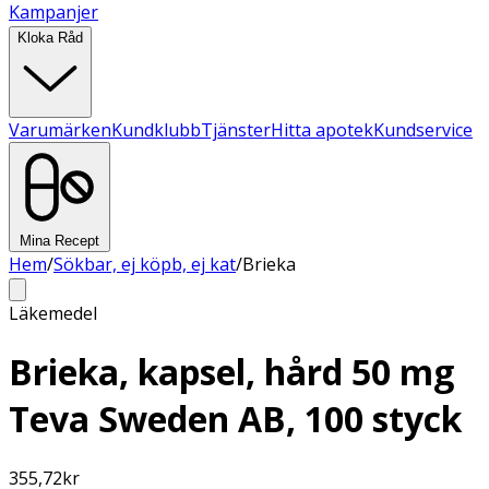
Kampanjer
Kloka Råd
Varumärken
Kundklubb
Tjänster
Hitta apotek
Kundservice
Mina Recept
Hem
/
Sökbar, ej köpb, ej kat
/
Brieka
Läkemedel
Brieka, kapsel, hård 50 mg
Teva Sweden AB, 100 styck
355,72
kr