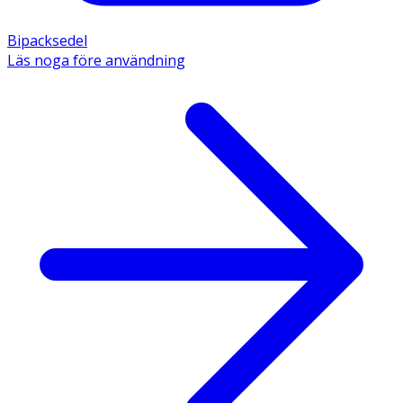
Bipacksedel
Läs noga före användning