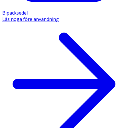
Bipacksedel
Läs noga före användning