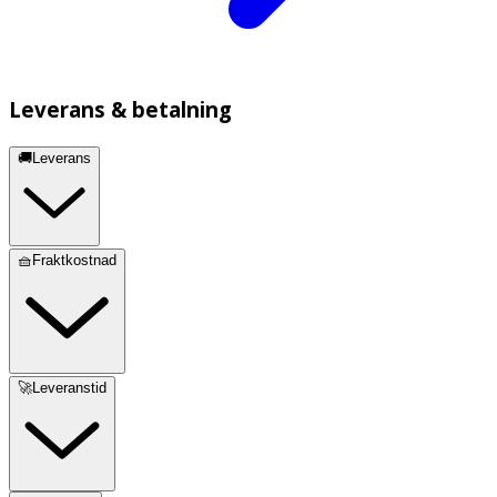
Leverans & betalning
🚚Leverans
🧺Fraktkostnad
🚀Leveranstid