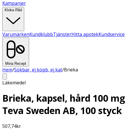
Kampanjer
Kloka Råd
Varumärken
Kundklubb
Tjänster
Hitta apotek
Kundservice
Mina Recept
Hem
/
Sökbar, ej köpb, ej kat
/
Brieka
Läkemedel
Brieka, kapsel, hård 100 mg
Teva Sweden AB, 100 styck
507,74
kr