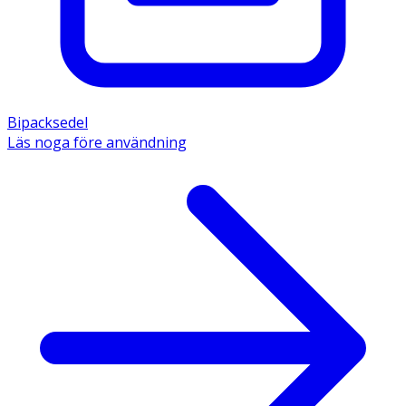
Bipacksedel
Läs noga före användning