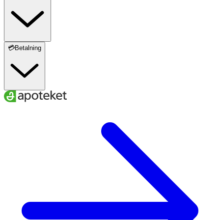
💳Betalning