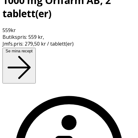
1000 mg Orifarm AB, 2
tablett(er)
559
kr
Butikspris:
559 kr
,
Jmfs.pris:
279,50 kr / tablett(er)
Se mina recept