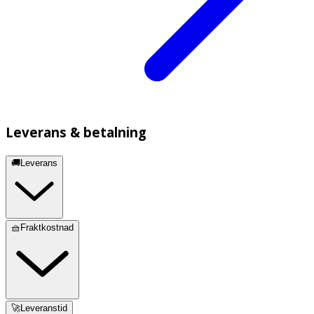
Leverans & betalning
🚚Leverans
🧺Fraktkostnad
🚀Leveranstid