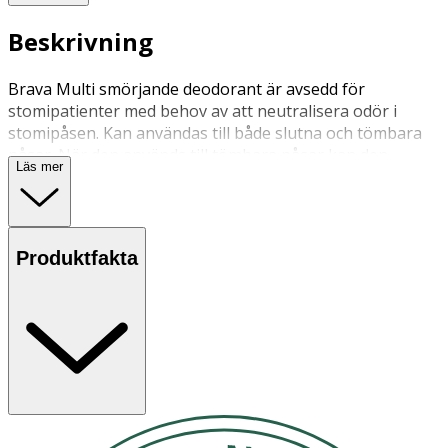
Beskrivning
Brava Multi smörjande deodorant är avsedd för
stomipatienter med behov av att neutralisera odör i
stomipåsen. Kan användas till både slutna och tömbara
påsar. När den används till tömbara påsar kan den
Läs mer
smörjande effekten underlätta en mer effektiv och
omfattande tömning.
Produktfakta