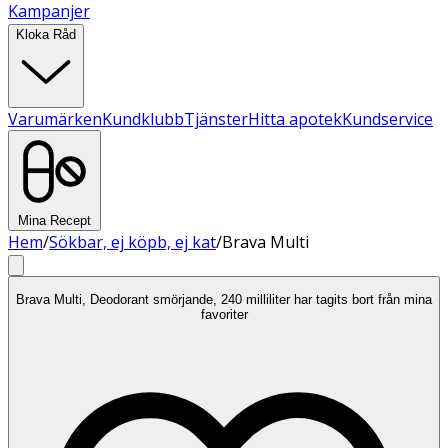
Kampanjer
Kloka Råd
Varumärken
Kundklubb
Tjänster
Hitta apotek
Kundservice
Mina Recept
Hem
/
Sökbar, ej köpb, ej kat
/
Brava Multi
Brava Multi, Deodorant smörjande, 240 milliliter har tagits bort från mina
favoriter