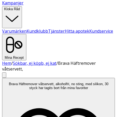
Kampanjer
Kloka Råd
Varumärken
Kundklubb
Tjänster
Hitta apotek
Kundservice
Mina Recept
Hem
/
Sökbar, ej köpb, ej kat
/
Brava Häftremover
våtservett,
Brava Häftremover våtservett, alkoholfri, no sting, med silikon, 30
styck har tagits bort från mina favoriter