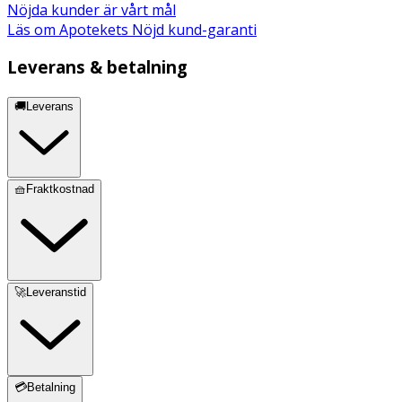
Nöjda kunder är vårt mål
Läs om Apotekets Nöjd kund-garanti
Leverans & betalning
🚚Leverans
🧺Fraktkostnad
🚀Leveranstid
💳Betalning