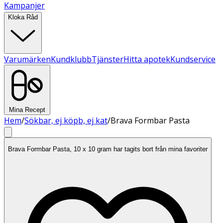
Kampanjer
Kloka Råd
Varumärken
Kundklubb
Tjänster
Hitta apotek
Kundservice
Mina Recept
Hem
/
Sökbar, ej köpb, ej kat
/
Brava Formbar Pasta
Brava Formbar Pasta, 10 x 10 gram har tagits bort från mina favoriter