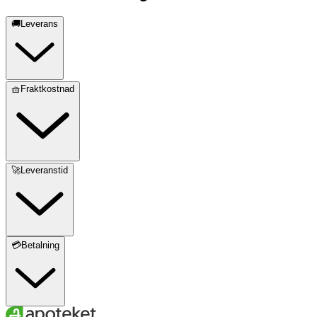
🚚Leverans
🧺Fraktkostnad
🚀Leveranstid
💳Betalning