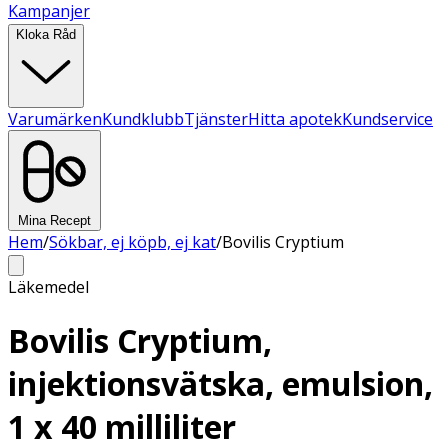
Kampanjer
Kloka Råd
Varumärken
Kundklubb
Tjänster
Hitta apotek
Kundservice
Mina Recept
Hem
/
Sökbar, ej köpb, ej kat
/
Bovilis Cryptium
Läkemedel
Bovilis Cryptium,
injektionsvätska, emulsion,
1 x 40 milliliter