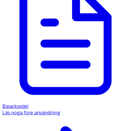
Bipacksedel
Läs noga före användning