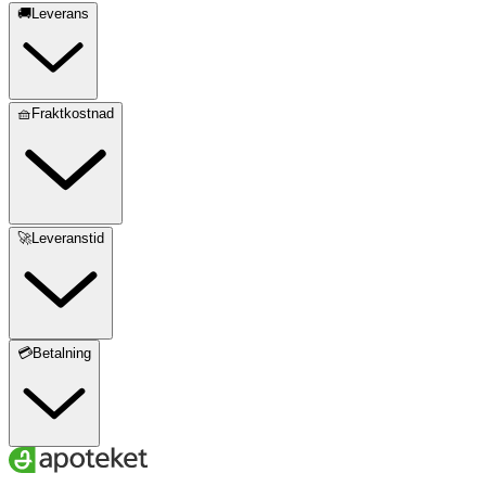
🚚Leverans
🧺Fraktkostnad
🚀Leveranstid
💳Betalning