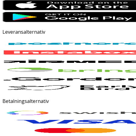
Leveransalternativ
Betalningsalternativ