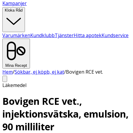
Kampanjer
Kloka Råd
Varumärken
Kundklubb
Tjänster
Hitta apotek
Kundservice
Mina Recept
Hem
/
Sökbar, ej köpb, ej kat
/
Bovigen RCE vet.
Läkemedel
Bovigen RCE vet.,
injektionsvätska, emulsion,
90 milliliter