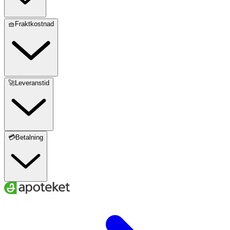
🧺Fraktkostnad
🚀Leveranstid
💳Betalning