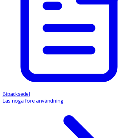
Bipacksedel
Läs noga före användning