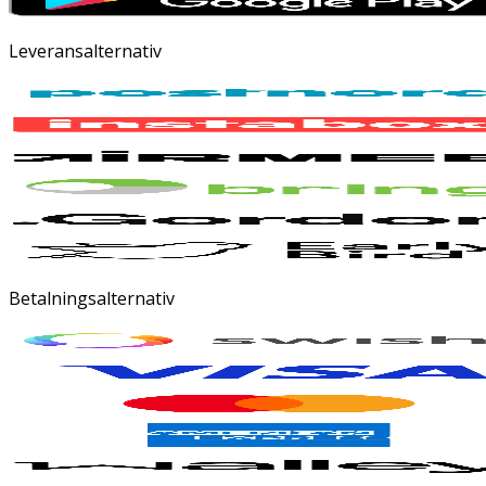
Leveransalternativ
Betalningsalternativ