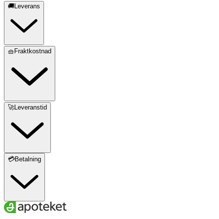
🚚Leverans
🧺Fraktkostnad
🚀Leveranstid
💳Betalning