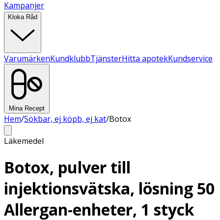
Kampanjer
Kloka Råd
Varumärken
Kundklubb
Tjänster
Hitta apotek
Kundservice
Mina Recept
Hem
/
Sökbar, ej köpb, ej kat
/
Botox
Läkemedel
Botox, pulver till
injektionsvätska, lösning 50
Allergan-enheter, 1 styck