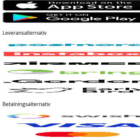
Leveransalternativ
Betalningsalternativ