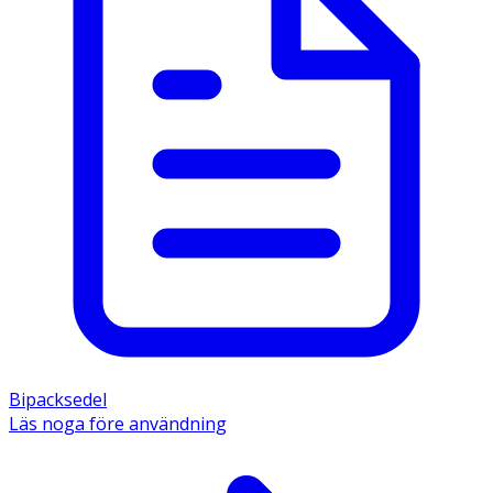
Bipacksedel
Läs noga före användning