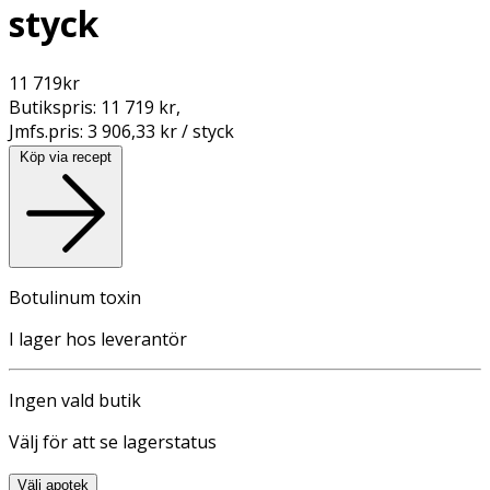
styck
11 719
kr
Butikspris:
11 719 kr
,
Jmfs.pris:
3 906,33 kr / styck
Köp via recept
Botulinum toxin
I lager hos leverantör
Ingen vald butik
Välj för att se lagerstatus
Välj apotek