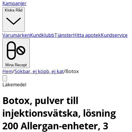
Kampanjer
Kloka Råd
Varumärken
Kundklubb
Tjänster
Hitta apotek
Kundservice
Mina Recept
Hem
/
Sökbar, ej köpb, ej kat
/
Botox
Läkemedel
Botox, pulver till
injektionsvätska, lösning
200 Allergan-enheter, 3