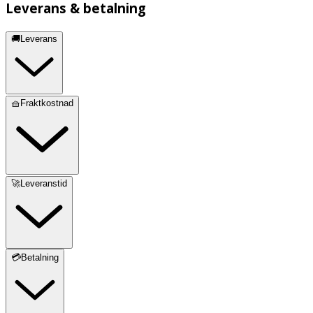
Leverans & betalning
🚚Leverans
🧺Fraktkostnad
🚀Leveranstid
💳Betalning