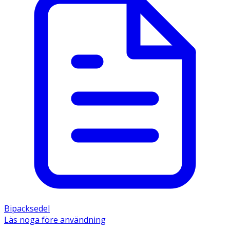
Bipacksedel
Läs noga före användning