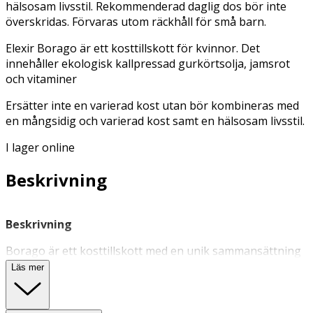
hälsosam livsstil. Rekommenderad daglig dos bör inte
överskridas. Förvaras utom räckhåll för små barn.
Elexir Borago är ett kosttillskott för kvinnor. Det
innehåller ekologisk kallpressad gurkörtsolja, jamsrot
och vitaminer
Ersätter inte en varierad kost utan bör kombineras med
en mångsidig och varierad kost samt en hälsosam livsstil.
I lager online
Beskrivning
Beskrivning
Borago är ett kosttillskott med en unik sammansättning
som inriktar sig på huden och den hormonella balansen.
Läs mer
Jamsrot bidrar till ett lugnt och komfortabelt
klimakterium med balanserat humör. Inslaget av biotin
bidrar till normal hud och vitamin B6 bidrar till att reglera