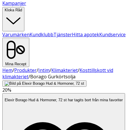
Kampanjer
Kloka Råd
Varumärken
Kundklubb
Tjänster
Hitta apotek
Kundservice
Mina Recept
Hem
/
Produkter
/
Intim
/
Klimakteriet
/
Kosttillskott vid
klimakteriet
/
Borago Gurkörtsolja
20%
Elexir Borago Hud & Hormoner, 72 st har tagits bort från mina favoriter