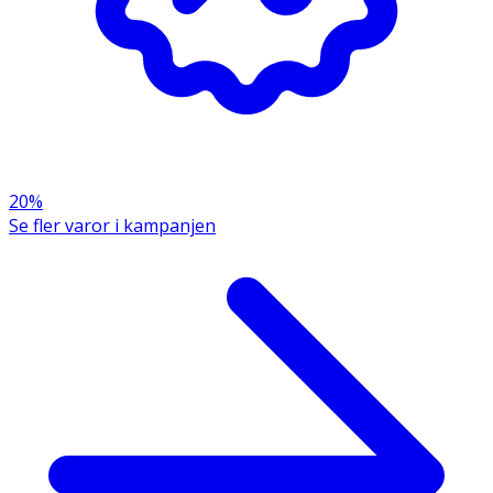
Gurkörtsolja
1000 mg
2000 mg
Ej
fastställ
- varav fleromättade
602 mg
1204 mg
Ej
fettsyror
fastställ
20%
- varav GLA
220 mg
440 mg
Ej
Se fler varor i kampanjen
(gammalinolensyra)
fastställ
Jamsrot
60 mg
120 mg
Ej
fastställ
- varav Diosgenin
12 mg
24 mg
Ej
fastställ
Lecitin
50 mg
100 mg
Ej