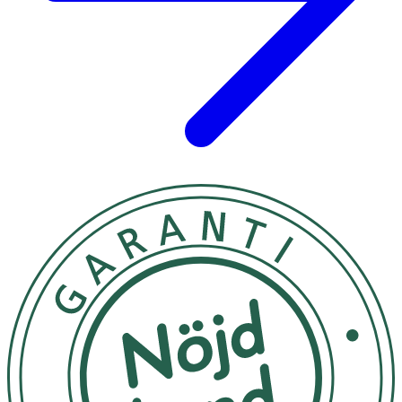
fastställ
Vitamin E
12 mg
24 mg
200
Rosmarinextrakt
5 mg
10 mg
Ej
fastställ
Vitamin B6
1,6 mg
3,2 mg
228
Biotin
30 µg
60 µg
120
*DRI= Dagligt referensintag.
Försvaras oåtkomligt för barn. Förvara torrt i
rumstemperatur och ej i direkt solljus.
Innehåll
Ekologisk gurkörtsolja (65%) (Borago officinalis), kapsel
(gelatin från FISK), stabiliseringsmedel (glycerol), jamsrot