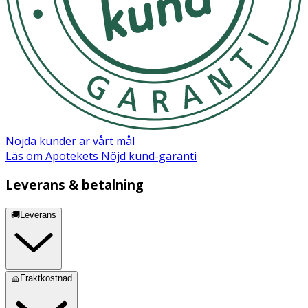
(Dioscorea villosa), lecitin (från SOJA),
klumpförebyggande medel (kiseldioxid), vitamin E (D-
alpha-tokoferol), antioxidationsmedel: rosmarinextrakt
(Rosmarinus officinalis), vitamin B6
(pyridoxinhydroklorid), biotin (D-biotin). SE-EKO-06.
Nöjda kunder är vårt mål
Läs om Apotekets Nöjd kund-garanti
Leverans & betalning
🚚Leverans
🧺Fraktkostnad