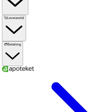
🚀Leveranstid
💳Betalning