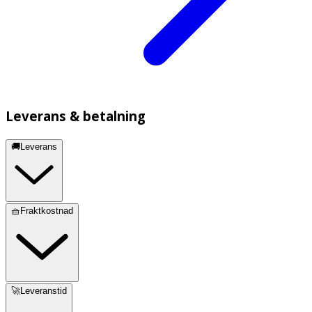
Leverans & betalning
🚚Leverans
🧺Fraktkostnad
🚀Leveranstid