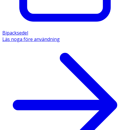
Bipacksedel
Läs noga före användning