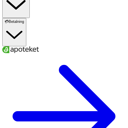
💳Betalning