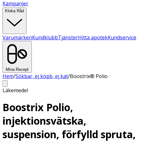
Kampanjer
Kloka Råd
Varumärken
Kundklubb
Tjänster
Hitta apotek
Kundservice
Mina Recept
Hem
/
Sökbar, ej köpb, ej kat
/
Boostrix® Polio
Läkemedel
Boostrix Polio,
injektionsvätska,
suspension, förfylld spruta,