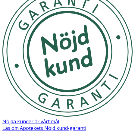
toppar om man har ett torrt hår.
- Avsluta gärna med inpackning för att återfukta och ge
glans till håret.
Inneh
å
ll
Aqua, Sodium Lauroyl Methyl Isethionate,
Cocamidopropyl Betaine, Disodium Laureth
Sulfosuccinate, Sodium Lauryl Sulfoacetate, Glycol
Distearate, Argania Spinosa Kernel Oil, Helianthus
Annuus Seed Extract, Glycerin, Guar
Hydroxypropyltrimonium Chloride, PEG150
Pentaerythrityl Tetrastearate, PPG-2 Hydroxyethyl
Cocamide, Butylene Glycol, Quaternium-95, Propanediol,
Pentaerythrityl Tetra-Di-T-Butyl
Hydroxyhydrocinnamate, Benzoic Acid, Dehydroacetic
Acid, Lactic Acid, Phenoxyethanol, Parfum, Acid Violet 43.
Nöjda kunder är vårt mål
Läs om Apotekets Nöjd kund-garanti