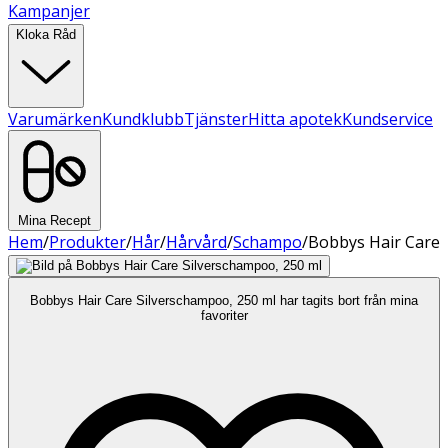
Kampanjer
Kloka Råd
Varumärken
Kundklubb
Tjänster
Hitta apotek
Kundservice
Mina Recept
Hem
/
Produkter
/
Hår
/
Hårvård
/
Schampo
/
Bobbys Hair Care
Bobbys Hair Care Silverschampoo, 250 ml har tagits bort från mina
favoriter