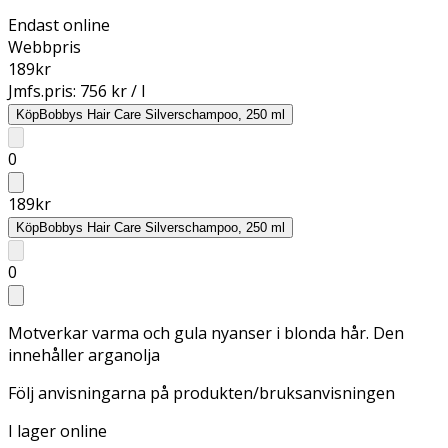
Endast online
Webbpris
189
kr
Jmfs.pris:
756 kr / l
Köp
Bobbys Hair Care Silverschampoo, 250 ml
0
189
kr
Köp
Bobbys Hair Care Silverschampoo, 250 ml
0
Motverkar varma och gula nyanser i blonda hår. Den
innehåller arganolja
Följ anvisningarna på produkten/bruksanvisningen
I lager online