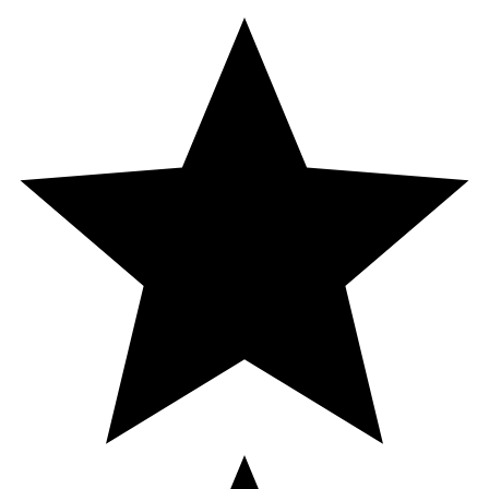
Vitamin E (α-TE)
10 mg
83
Salvia
10 mg
Ej
fastställt
Vitamin B2
1,6 mg
114
Naturligt vitamin A
400 µg
50
(betakaroten)
Selen
62,5 µg
114
*DRI= Dagligt referensintag.
Försvaras oåtkomligt för barn. Förvara torrt i
rumstemperatur och ej i direkt solljus.