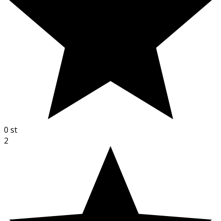
0
st
2