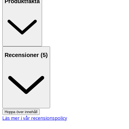
Produktfakta
Kosttillskott ersätter inte en varierad kost utan bör
kombineras med en mångsidig och balanserad kost samt
en hälsosam livsstil.
Användning & Dosering
- 1 tablett dagligen, tas i samband med måltid.
- Överskrid ej rekommenderad dygnsdos.
Recensioner (
5
)
INNEHÅLLSDEKLARATION
1 Tablett
%DRI*
Blåbärsextrakt (Motsvarar 15
150 mg
Ej
g färska blåbär)
fastställt
- varav antocyaner
37,5 mg
Ej
Hoppa över innehåll
fastställt
Läs mer i vår recensionspolicy