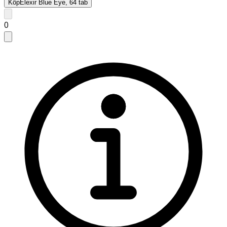
Köp
Elexir Blue Eye, 64 tab
0