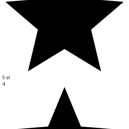
5
st
4