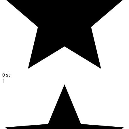
0
st
1