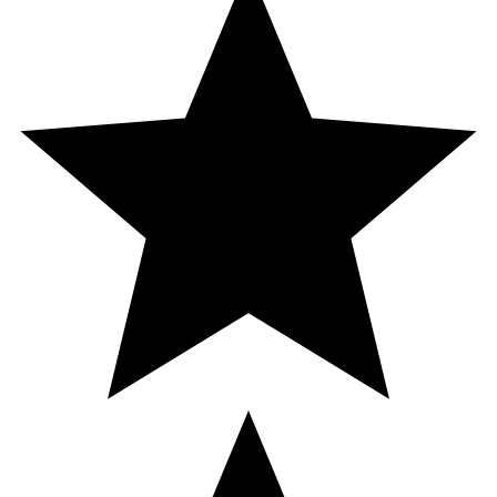
Innehåll
Blåbärsextrakt innehållande antocyaner, vitamin C,
ringblomsextrakt innehållande lutein och zeaxanthin,
maltodextrin, stabiliseringsmedel (mikrokristallin
cellulosa, magnesiumsalter av fettsyror), rutin och
quercetin från bovete, zinkcitrat, vitamin E, Salviaextrakt,
vitamin B2, klumpförebyggande medel (kiseldioxid),
ytbehandlingsmedel (hydroxipropyl metylcellulosa),
vitamin A, selenometionin.