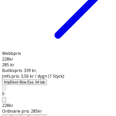
Webbpris
228
kr
285 kr
Butikspris:
339 kr
,
Jmfs.pris:
3,56 kr / dygn (1 Styck)
Köp
Elexir Blue Eye, 64 tab
0
228
kr
Ordinarie pris:
285
kr