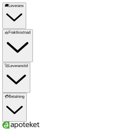
🚚Leverans
🧺Fraktkostnad
🚀Leveranstid
💳Betalning