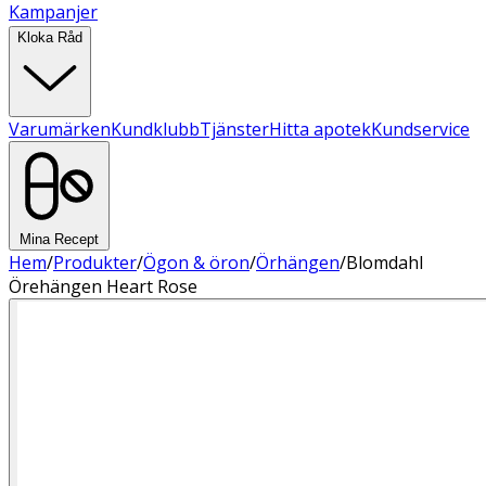
Kampanjer
Kloka Råd
Varumärken
Kundklubb
Tjänster
Hitta apotek
Kundservice
Mina Recept
Hem
/
Produkter
/
Ögon & öron
/
Örhängen
/
Blomdahl
Örehängen Heart Rose