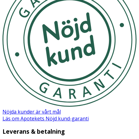
Tänk på att hantera dina hudvänliga smycken varsamt,
så håller de sig fina länge. Ta av dig dina smycken när du
duschar och undvik dessutom att få smink,
hårvårdsprodukter, sprit och andra kemikalier på
smyckena. Ta av och rengör dina smycken regelbundet
med tvål och vatten, så behåller de sin lyster. För
örhängen i medicinsk plast, innebär det dessutom att
låsen sitter bättre. Örhängen i medicinsk plast är
generellt sett tåliga, men stiften, krokarna och hängena
är mjuka och behöver hanteras varsamt. Tryck ihop
titanlåsens öglor något före användning, så sitter låsen
bättre.
OK för gravida och ammande:
Ja
Nöjda kunder är vårt mål
Läs om Apotekets Nöjd kund-garanti
Leverans & betalning