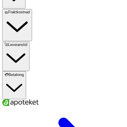
🧺Fraktkostnad
🚀Leveranstid
💳Betalning