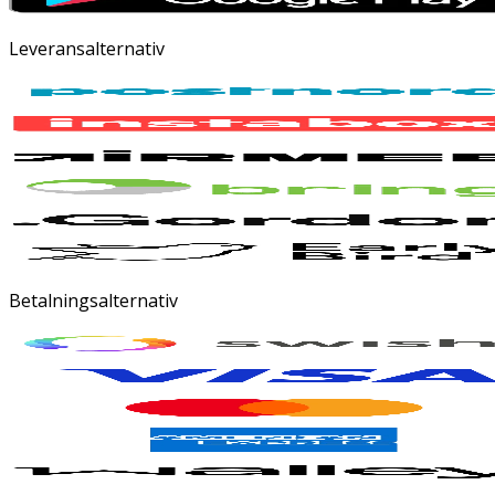
Leveransalternativ
Betalningsalternativ