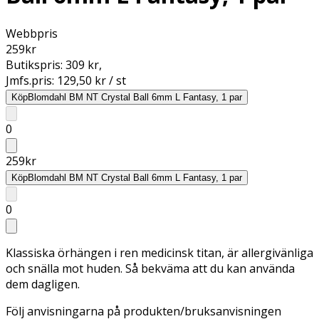
Webbpris
259
kr
Butikspris:
309 kr
,
Jmfs.pris:
129,50 kr / st
Köp
Blomdahl BM NT Crystal Ball 6mm L Fantasy, 1 par
0
259
kr
Köp
Blomdahl BM NT Crystal Ball 6mm L Fantasy, 1 par
0
Klassiska örhängen i ren medicinsk titan, är allergivänliga
och snälla mot huden. Så bekväma att du kan använda
dem dagligen.
Följ anvisningarna på produkten/bruksanvisningen