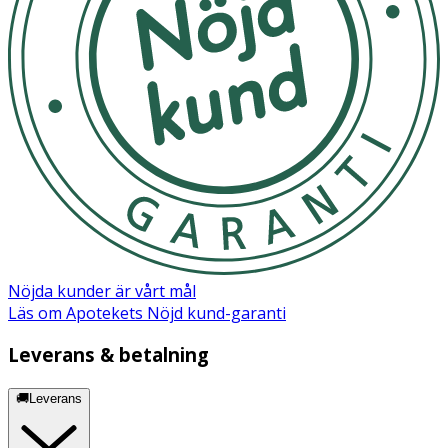
hårvårdsprodukter, sprit och andra kemikalier på
smyckena. Ta av och rengör dina smycken regelbundet
med tvål och vatten, så behåller de sin lyster. För
örhängen i medicinsk plast, innebär det dessutom att
låsen sitter bättre. Örhängen i medicinsk plast är
generellt sett tåliga, men stiften, krokarna och hängena
är mjuka och behöver hanteras varsamt. Tryck ihop
titanlåsens öglor något före användning, så sitter låsen
bättre.
OK för gravida och ammande:
Ja
Nöjda kunder är vårt mål
Läs om Apotekets Nöjd kund-garanti
Leverans & betalning
🚚Leverans