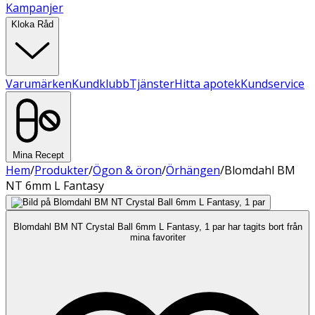
Kampanjer
Kloka Råd
Varumärken
Kundklubb
Tjänster
Hitta apotek
Kundservice
Mina Recept
Hem
/
Produkter
/
Ögon & öron
/
Örhängen
/
Blomdahl BM
NT 6mm L Fantasy
Blomdahl BM NT Crystal Ball 6mm L Fantasy, 1 par har tagits bort från
mina favoriter