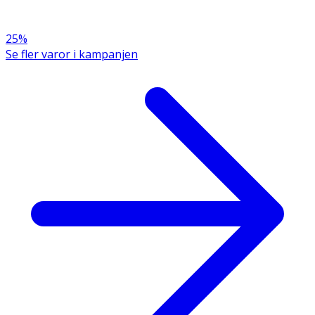
Citrus Limon Peel Oil, Parfum (Fragrance)
25%
Se fler varor i kampanjen