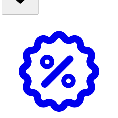
förstärka den definierande effekten.
Förvaras i rumstemperatur, undvik direkt solljus.
OK för gravida och ammande:
Ja
Ingredienser:
Aqua (Water), Glycerin, Cetearyl Alcohol, Betula Alba
(Birch) Juice, Amodimethicone, Isopropyl Myristate,
Behentrimonium Chloride, Behenamidopropyl
Dimethylamine, Creatine, Simmondsia Chinensis (Jojoba)
Seed Oil, Bis-Diglyceryl Polyacyladipate-2, Panthenol,
Paraffinum Liquidum (Mineral Oil), Trideceth-10,
Polyquaternium-37, Isopropyl Alcohol, Pentaerythrityl
Tetra-Di-T-Butyl Hydroxyhydrocinnamate, Dilauryl
Thiodipropionate, Tetrasodium Iminodisuccinate,
Tetrasodium EDTA, Citric Acid, Lactic Acid, Potassium
Sorbate, Sodium Benzoate, Phenoxyethanol, Tetramethyl
Acetyloctahydronaphthalenes, Limonene, Linalyl Acetate,