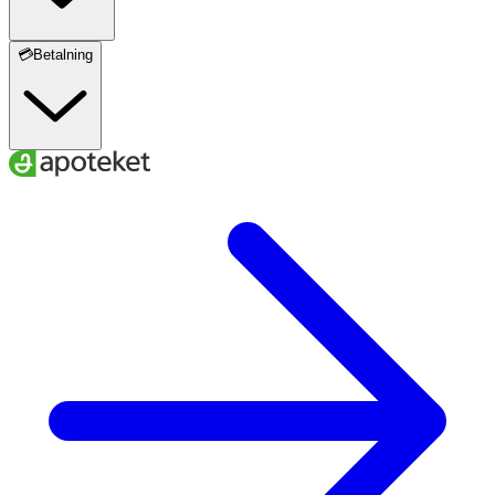
💳Betalning