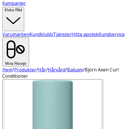
Kampanjer
Kloka Råd
Varumärken
Kundklubb
Tjänster
Hitta apotek
Kundservice
Mina Recept
Hem
/
Produkter
/
Hår
/
Hårvård
/
Balsam
/
Björn Axen Curl
Conditioner