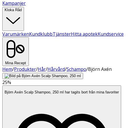
Kampanjer
Kloka Råd
Varumärken
Kundklubb
Tjänster
Hitta apotek
Kundservice
Mina Recept
Hem
/
Produkter
/
Hår
/
Hårvård
/
Schampo
/
Björn Axén
25%
Björn Axén Scalp Shampoo, 250 ml har tagits bort från mina favoriter