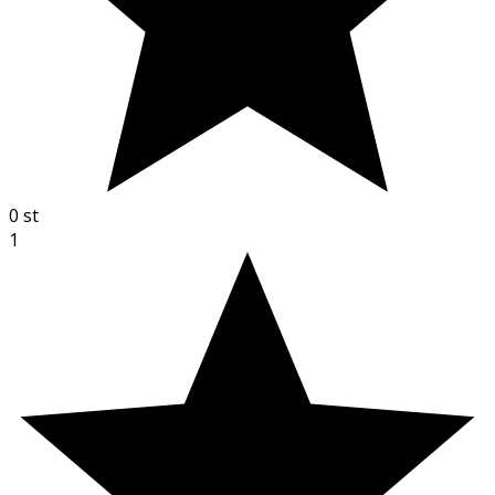
0
st
1