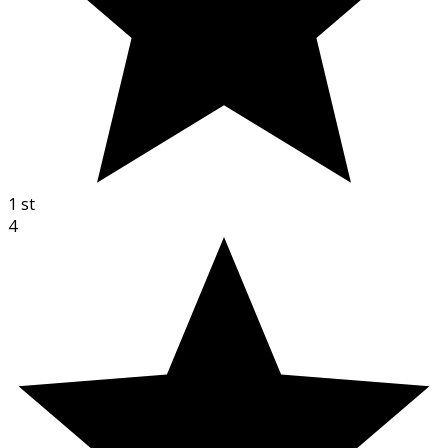
1
st
4