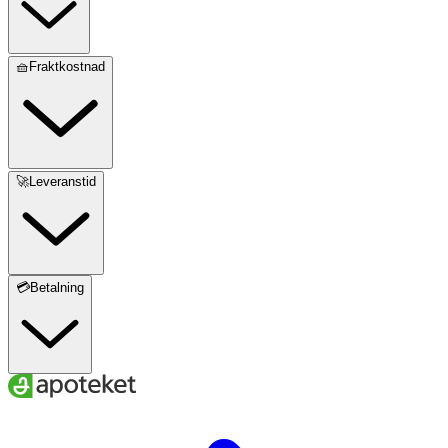
🧺Fraktkostnad
🚀Leveranstid
💳Betalning