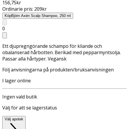
156,75
kr
Ordinarie pris:
209
kr
Köp
Björn Axén Scalp Shampoo, 250 ml
0
Ett djupregngörande schampo för kliande och
obalanserad hårbotten. Berikad med pepparmyntsolja.
Passar alla hårtyper. Vegansk
Följ anvisningarna på produkten/bruksanvisningen
I lager online
Ingen vald butik
Välj för att se lagerstatus
Välj apotek