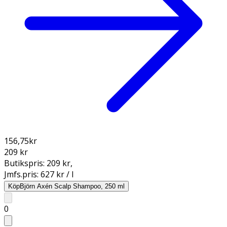
156,75
kr
209 kr
Butikspris:
209 kr
,
Jmfs.pris:
627 kr / l
Köp
Björn Axén Scalp Shampoo, 250 ml
0