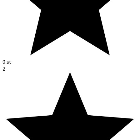
0
st
2