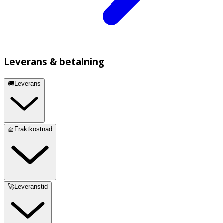
Leverans & betalning
🚚Leverans
🧺Fraktkostnad
🚀Leveranstid