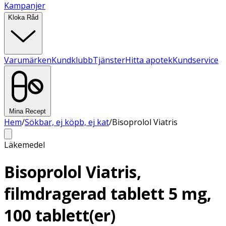
Kampanjer
Kloka Råd
Varumärken
Kundklubb
Tjänster
Hitta apotek
Kundservice
Mina Recept
Hem
/
Sökbar, ej köpb, ej kat
/
Bisoprolol Viatris
Läkemedel
Bisoprolol Viatris,
filmdragerad tablett 5 mg,
100 tablett(er)