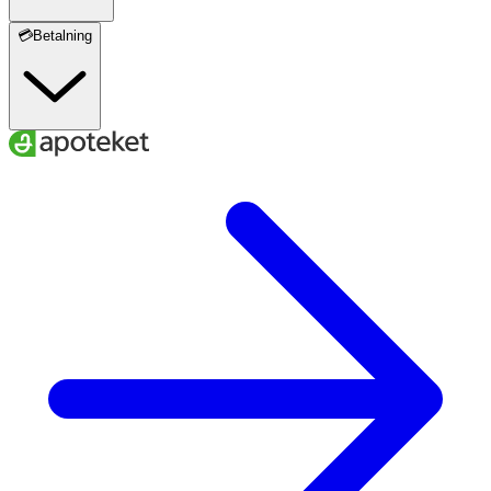
💳Betalning