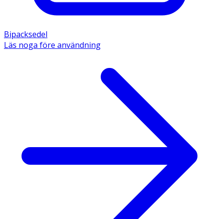
Bipacksedel
Läs noga före användning