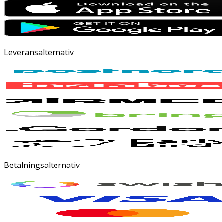
Leveransalternativ
Betalningsalternativ