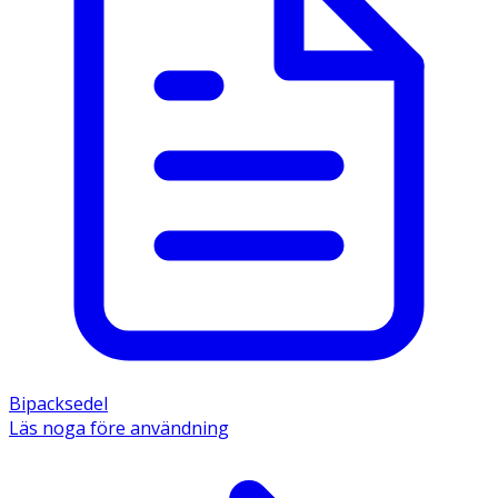
Bipacksedel
Läs noga före användning