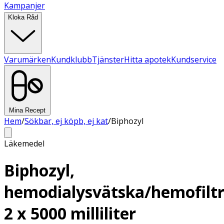
Kampanjer
Kloka Råd
Varumärken
Kundklubb
Tjänster
Hitta apotek
Kundservice
Mina Recept
Hem
/
Sökbar, ej köpb, ej kat
/
Biphozyl
Läkemedel
Biphozyl,
hemodialysvätska/hemofiltr
2 x 5000 milliliter