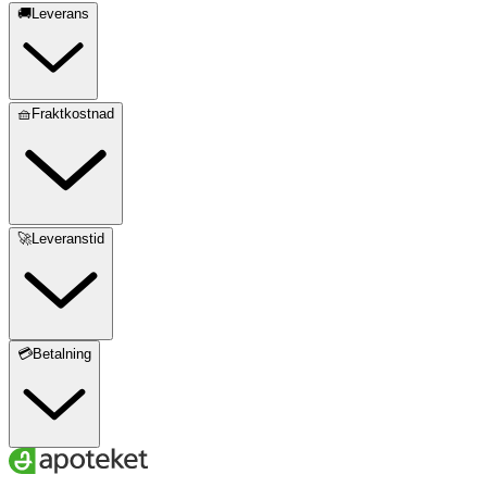
🚚Leverans
🧺Fraktkostnad
🚀Leveranstid
💳Betalning