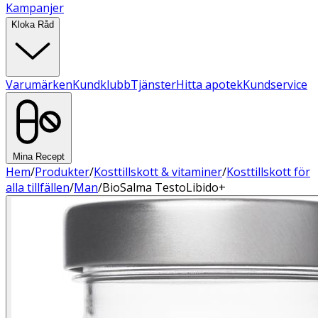
Kampanjer
Kloka Råd
Varumärken
Kundklubb
Tjänster
Hitta apotek
Kundservice
Mina Recept
Hem
/
Produkter
/
Kosttillskott & vitaminer
/
Kosttillskott för
alla tillfällen
/
Man
/
BioSalma TestoLibido+