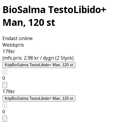
BioSalma TestoLibido+
Man, 120 st
Endast online
Webbpris
179
kr
Jmfs.pris:
2,98 kr / dygn (2 Styck)
Köp
BioSalma TestoLibido+ Man, 120 st
0
179
kr
Köp
BioSalma TestoLibido+ Man, 120 st
0