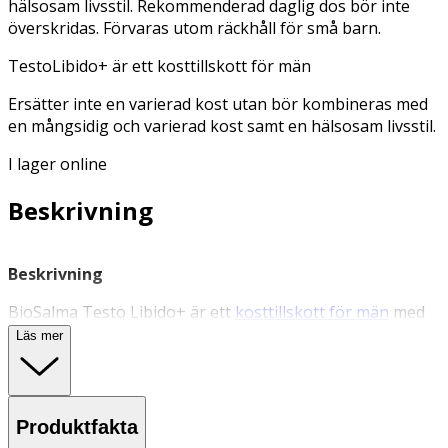
hälsosam livsstil. Rekommenderad daglig dos bör inte
överskridas. Förvaras utom räckhåll för små barn.
TestoLibido+ är ett kosttillskott för män
Ersätter inte en varierad kost utan bör kombineras med
en mångsidig och varierad kost samt en hälsosam livsstil.
I lager online
Beskrivning
Beskrivning
BioSalma Testo Libido+ är ett
kosttillskott för män
med
en unik sammansättning av standardiserat
Läs mer
bockhornsklöverextrakt, extrakt från chebula, jamsrot,
tribulus och aminosyran L-arginin. Anpassad för män
över 40 år.
Produktfakta
TestoLibido+ innehåller ämnen för mäns normala