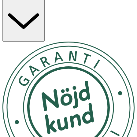
fertilitet och energi. Zink är en mineral som bidrar till att
bibehålla normala testosteronnivåer i blodet, normal
fertilitet och reproduktion. Vitamin B6 och Magnesium
bidrar till normal energiomsättning, samt minskad
trötthet och utmattning.
Användning & Dosering
- Rekommenderat dagligt intag: 2–4 kapslar.
- Rekommenderad dos bör ej överskridas.
- Kosttillskott bör inte användas som alternativ till en
varierad kost.
- Förvaras i rumstemperatur med locket påskruvat och
utom räckhåll för små barn.
- Förpackningen har UV-skydd, undvik dock förvaring i
direkt solljus.