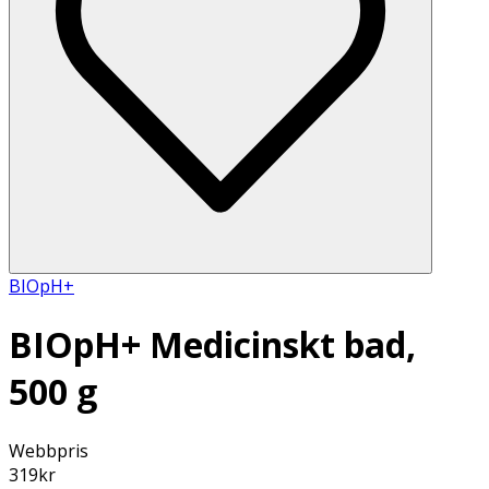
BIOpH+
BIOpH+ Medicinskt bad,
500 g
Webbpris
319
kr