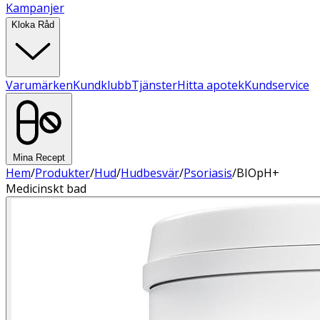
Kampanjer
Kloka Råd
Varumärken
Kundklubb
Tjänster
Hitta apotek
Kundservice
Mina Recept
Hem
/
Produkter
/
Hud
/
Hudbesvär
/
Psoriasis
/
BIOpH+
Medicinskt bad