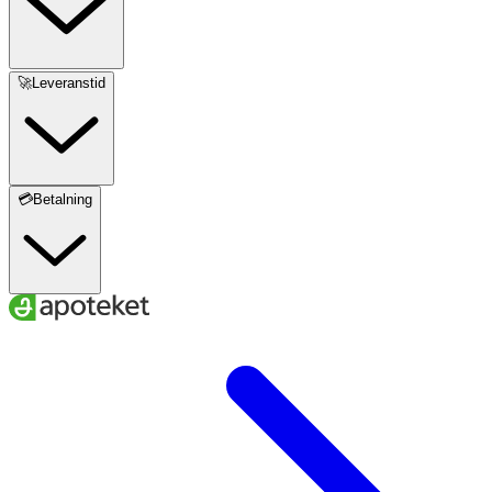
- Undvik ögonkontakt, om så sker; skölj med vatten i
minst 10 minuter.
🚀Leveranstid
- Vid besvär, kontakta sjukvård.
- För utvärdets bruk.
- Undvik kontakt med öppna sår.
💳Betalning
- Förvara svalt och torrt, skyddat från ljus och utom
räckhåll för barn.
- Förpackningen skall tillslutas väl då granulatet är
fuktkänsligt.
- Förr mer information läs bruksanvisningen.
Innehåll
Granulat av natriumkarbonat och natriumperkarbonat.