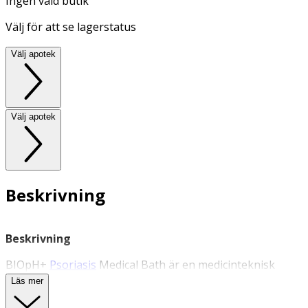
Ingen vald butik
Välj för att se lagerstatus
Välj apotek
Välj apotek
Beskrivning
Beskrivning
BIOpH+
Psoriasis
Medical Bath är en medicinteknisk
behandling för personer med plackpsoriasis. Den
Läs mer
symtomlindrande behandlingen utförs på påverkad