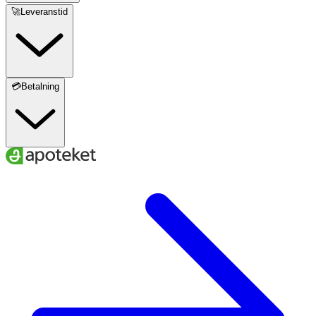
🚀Leveranstid
💳Betalning