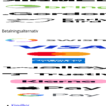
Betalningsalternativ
Köpvillkor