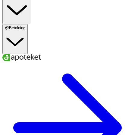
💳Betalning