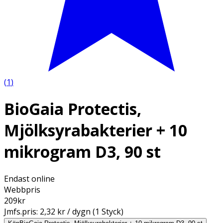
(
1
)
BioGaia Protectis,
Mjölksyrabakterier + 10
mikrogram D3, 90 st
Endast online
Webbpris
209
kr
Jmfs.pris:
2,32 kr / dygn (1 Styck)