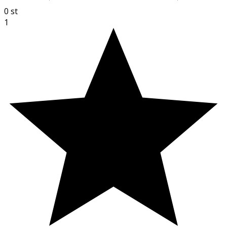
0
st
1