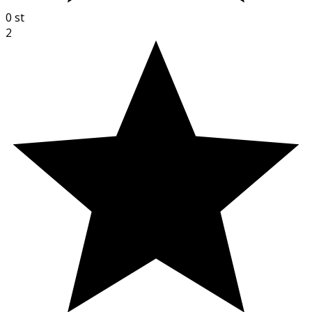
0
st
2