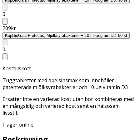
Köp
BioGaia Protectis, Mjölksyrabakterier + 10 mikrogram D3, 90 st
0
209
kr
Köp
BioGaia Protectis, Mjölksyrabakterier + 10 mikrogram D3, 90 st
0
Kosttillskott
Tuggtabletter med apelsinsmak som innehåller
patenterade mjölksyrabakterier och 10 μg vitamin D3
Ersätter inte en varierad kost utan bör kombineras med
en mångsidig och varierad kost samt en hälsosam
livsstil.
I lager online
Beskrivning