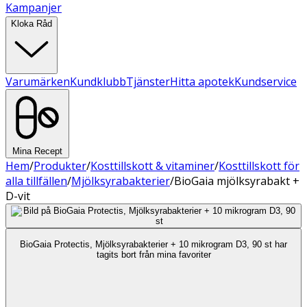
Kampanjer
Kloka Råd
Varumärken
Kundklubb
Tjänster
Hitta apotek
Kundservice
Mina Recept
Hem
/
Produkter
/
Kosttillskott & vitaminer
/
Kosttillskott för
alla tillfällen
/
Mjölksyrabakterier
/
BioGaia mjölksyrabakt +
D-vit
BioGaia Protectis, Mjölksyrabakterier + 10 mikrogram D3, 90 st har
tagits bort från mina favoriter