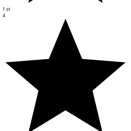
1
st
4