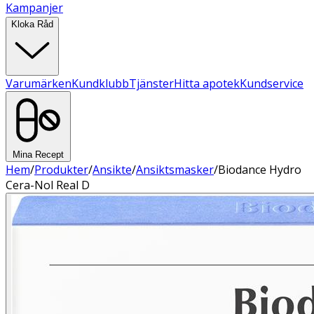
Kampanjer
Kloka Råd
Varumärken
Kundklubb
Tjänster
Hitta apotek
Kundservice
Mina Recept
Hem
/
Produkter
/
Ansikte
/
Ansiktsmasker
/
Biodance Hydro
Cera-Nol Real D