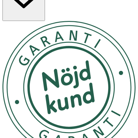
absorption av näringsämnen.
Egenskaper
· Innehåller ceramider, hyaluronsyra och
fermenterade extrakt
· Återfuktar och lugnar känslig hud
· Kan bidra till hudens lyster och elasticitet
· Passar som intensiv behandling vid behov
Användning
· Applicera på rengjord hud.
· Låt verka i minst 3–4 timmar eller tills masken blivit
genomskinlig.
· Avlägsna försiktigt och massera in kvarvarande
essens