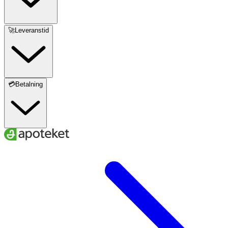
🚀Leveranstid
💳Betalning