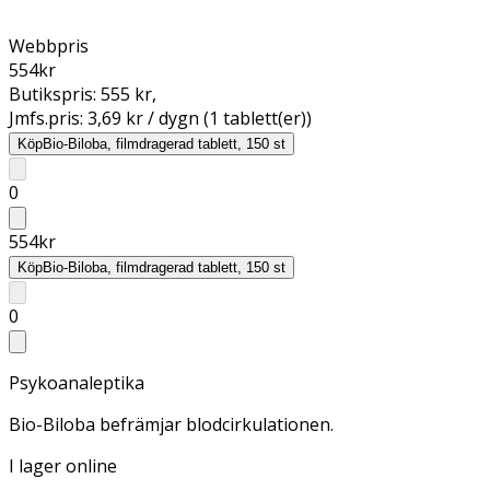
Webbpris
554
kr
Butikspris:
555 kr
,
Jmfs.pris:
3,69 kr / dygn (1 tablett(er))
Köp
Bio-Biloba, filmdragerad tablett, 150 st
0
554
kr
Köp
Bio-Biloba, filmdragerad tablett, 150 st
0
Psykoanaleptika
Bio-Biloba befrämjar blodcirkulationen.
I lager online