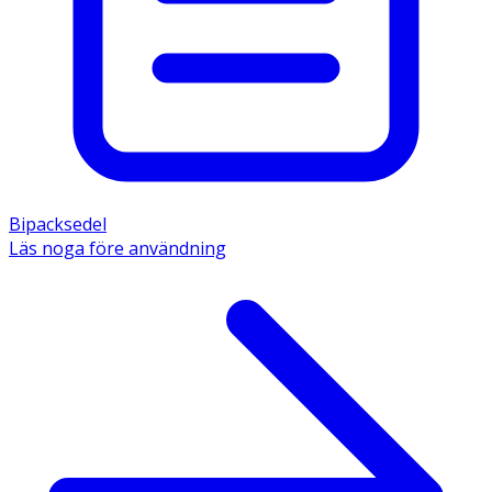
Bipacksedel
Läs noga före användning