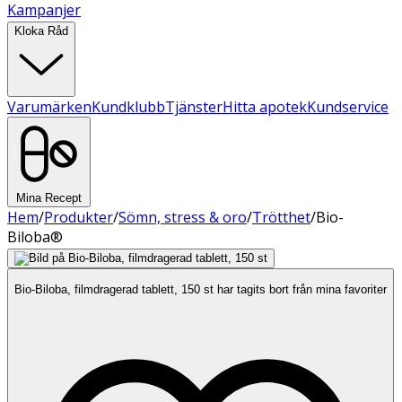
Kampanjer
Kloka Råd
Varumärken
Kundklubb
Tjänster
Hitta apotek
Kundservice
Mina Recept
Hem
/
Produkter
/
Sömn, stress & oro
/
Trötthet
/
Bio-
Biloba®
Bio-Biloba, filmdragerad tablett, 150 st har tagits bort från mina favoriter