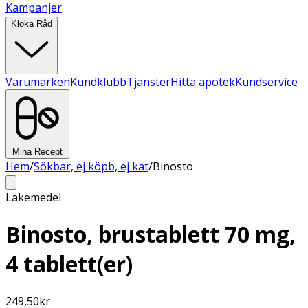
Kampanjer
Kloka Råd
Varumärken
Kundklubb
Tjänster
Hitta apotek
Kundservice
Mina Recept
Hem
/
Sökbar, ej köpb, ej kat
/
Binosto
Läkemedel
Binosto, brustablett 70 mg,
4 tablett(er)
249,50
kr