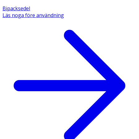
Bipacksedel
Läs noga före användning