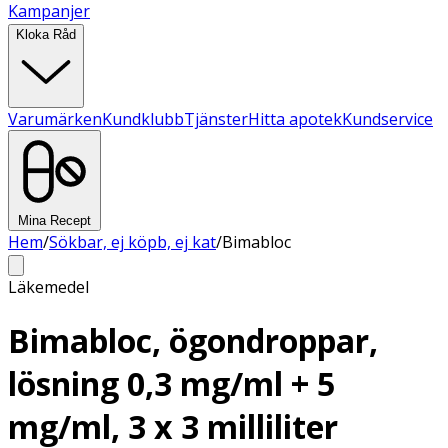
Kampanjer
Kloka Råd
Varumärken
Kundklubb
Tjänster
Hitta apotek
Kundservice
Mina Recept
Hem
/
Sökbar, ej köpb, ej kat
/
Bimabloc
Läkemedel
Bimabloc, ögondroppar,
lösning 0,3 mg/ml + 5
mg/ml, 3 x 3 milliliter