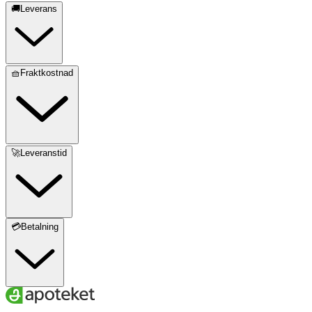
🚚Leverans
🧺Fraktkostnad
🚀Leveranstid
💳Betalning