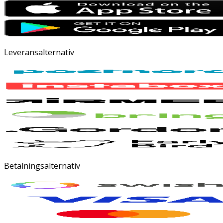
Leveransalternativ
Betalningsalternativ