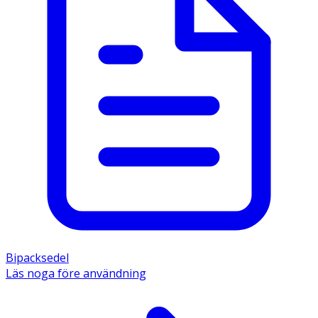
Bipacksedel
Läs noga före användning