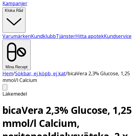
Kampanjer
Kloka Råd
Varumärken
Kundklubb
Tjänster
Hitta apotek
Kundservice
Mina Recept
Hem
/
Sökbar, ej köpb, ej kat
/
bicaVera 2,3% Glucose, 1,25
mmol/l Calcium
Läkemedel
bicaVera 2,3% Glucose, 1,25
mmol/l Calcium,