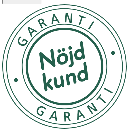
Innan nappen används för första gången ska den
steriliseras i kokande vatten i 5 minuter. Låt den sedan
svalna. Vatten kan komma in i sugdelen på grund av
ventilationshålet. Krama helt enkelt försiktigt på nappen
för att ta bort vattnet. Detta för att upprätthålla
hygienen.
Rengör och sterilisera napparna före varje användning.
Använd inte diskmedel eller diskmaskin eftersom detta
skadar sugdelen.
Doppa aldrig sugdelen i söta drycker eller medicin,
eftersom ditt barn kan få karies.
Byt ut nappen efter 4–6 veckors användning av
säkerhets- och hygienskäl.
Om nappen fastnar i munnen, FÅ INTE PANIK: den går
inte att svälja och är designad för att klara en sådan
situation. Ta ut den ur munnen så försiktigt som möjligt.
Sugdelen är gjord av silikon eller naturgummilatex.