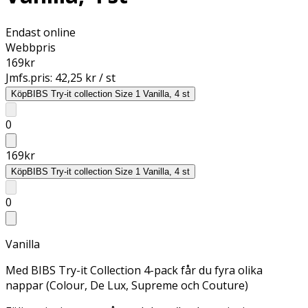
Endast online
Webbpris
169
kr
Jmfs.pris:
42,25 kr / st
Köp
BIBS Try-it collection Size 1 Vanilla, 4 st
0
169
kr
Köp
BIBS Try-it collection Size 1 Vanilla, 4 st
0
Vanilla
Med BIBS Try-it Collection 4-pack får du fyra olika
nappar (Colour, De Lux, Supreme och Couture)