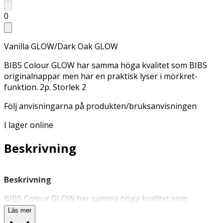
0
Vanilla GLOW/Dark Oak GLOW
BIBS Colour GLOW har samma höga kvalitet som BIBS
originalnappar men har en praktisk lyser i mörkret-
funktion. 2p. Storlek 2
Följ anvisningarna på produkten/bruksanvisningen
I lager online
Beskrivning
Beskrivning
BIBS Colour GLOW har samma höga kvalitet som
originalnapparna, med en praktisk självlysande ring.
Läs mer
Ljusfunktionen gör det lätt att hitta
nappen
i mörkret på