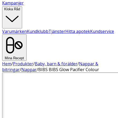
Kampanjer
Kloka Råd
Varumärken
Kundklubb
Tjänster
Hitta apotek
Kundservice
Mina Recept
Hem
/
Produkter
/
Baby, barn & förälder
/
Nappar &
bitringar
/
Nappar
/
BIBS BIBS Glow Pacifier Colour