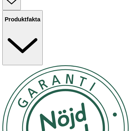
natten. Du aktiverar funktionen genom att hålla nappen
mot en lampa i 5–10 sekunder.
Produktfakta
Sugdelen är tillverkad av naturgummilatex. 100% fri från
BPA, PVC och ftalater. Designad och tillverkad i
Danmark/EU. Uppfyller Europastandard EN 1400+A2.
Storlek 2 passar barn från 6+ månader.
Användning
Innan nappen används för första gången ska den
steriliseras i kokande vatten i 5 minuter. Låt den sedan
svalna. Vatten kan komma in i sugdelen på grund av
ventilationshålet. Krama helt enkelt försiktigt på nappen
för att ta bort vattnet. Detta för att upprätthålla
hygienen.
Rengör och sterilisera napparna före varje användning.
Använd inte diskmedel eller diskmaskin eftersom detta
skadar sugdelen.