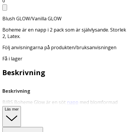
0
Blush GLOW/Vanilla GLOW
Boheme är en napp i 2 pack som är självlysande. Storlek
2, Latex.
Följ anvisningarna på produkten/bruksanvisningen
Få i lager
Beskrivning
Beskrivning
BIBS Boheme Glow är en söt
napp
med blomformad
sköld och ljusfunktion som gör den enkel att hitta i
Läs mer
mörkret. Du håller nappen mot en lampa i 5–10 sekunder
för att aktivera ljusfunktionen. Skölden är av
livsmedelsgodkänt material och designad och tillverkad i