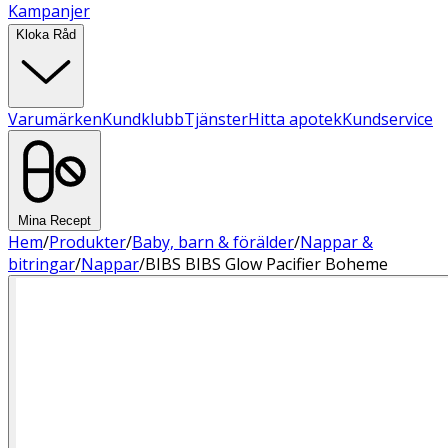
Kampanjer
Kloka Råd
Varumärken
Kundklubb
Tjänster
Hitta apotek
Kundservice
Mina Recept
Hem
/
Produkter
/
Baby, barn & förälder
/
Nappar &
bitringar
/
Nappar
/
BIBS BIBS Glow Pacifier Boheme