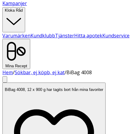
Kampanjer
Kloka Råd
Varumärken
Kundklubb
Tjänster
Hitta apotek
Kundservice
Mina Recept
Hem
/
Sökbar, ej köpb, ej kat
/
BiBag 4008
BiBag 4008, 12 x 900 g har tagits bort från mina favoriter