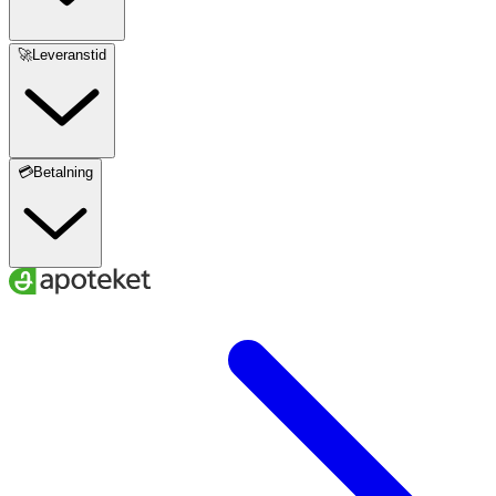
🚀Leveranstid
💳Betalning