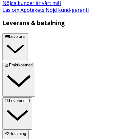
Nöjda kunder är vårt mål
Läs om Apotekets Nöjd kund-garanti
Leverans & betalning
🚚Leverans
🧺Fraktkostnad
🚀Leveranstid
💳Betalning