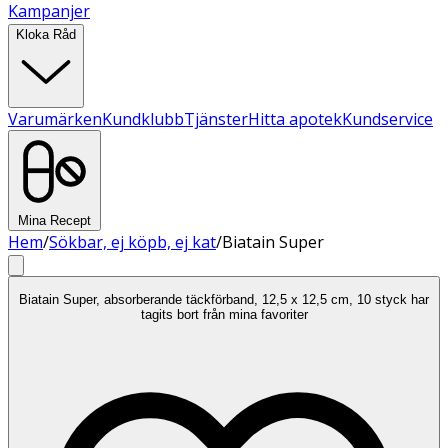
Kampanjer
Kloka Råd
Varumärken
Kundklubb
Tjänster
Hitta apotek
Kundservice
Mina Recept
Hem
/
Sökbar, ej köpb, ej kat
/
Biatain Super
Biatain Super, absorberande täckförband, 12,5 x 12,5 cm, 10 styck har
tagits bort från mina favoriter