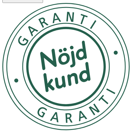
diabetiska fotsår, 2:a gradens brännskador, kirurgiska
sår och hudavskrapningar. Biatain Super kan användas
under kompressionsbehandling.
Superabsorberande partiklar suger upp och stänger
inne stora mängder sårvätska. Fibrerna fördelar
sårvätskan i dynan så att absorptionsförmågan ökas.
Den höga avdunstningen skapar en optimal
exsudathantering. Den hydrokapillära dynan absorberar
sårvätska snabbt och vertikalt, fördelar sedan sårvätskan
horisontellt.