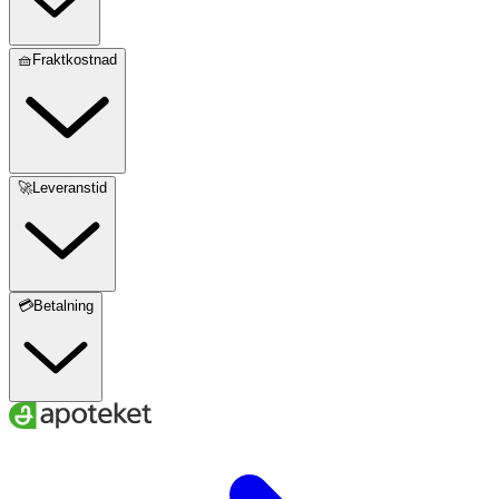
🧺Fraktkostnad
🚀Leveranstid
💳Betalning