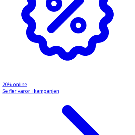
barn.
Innehåll
100 % ekologisk eterisk romersk kamomillolja (Anthemis
nobilis L). Framställd genom ångdestillation av blommor.
Säkerhetsdatablad (PDF)
20% online
Se fler varor i kampanjen