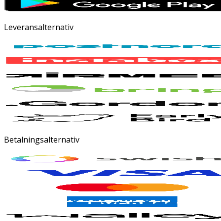
Leveransalternativ
Betalningsalternativ