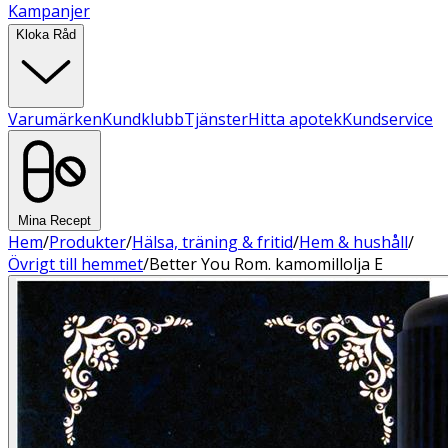
Kampanjer
Kloka Råd
Varumärken
Kundklubb
Tjänster
Hitta apotek
Kundservice
Mina Recept
Hem
/
Produkter
/
Hälsa, träning & fritid
/
Hem & hushåll
/
Övrigt till hemmet
/
Better You Rom. kamomillolja E