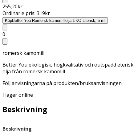
255,20
kr
Ordinarie pris:
319
kr
Köp
Better You Romersk kamomillolja EKO Eterisk, 5 ml
0
romersk kamomill
Better You ekologisk, högkvalitativ och outspädd eterisk
olja från romersk kamomill.
Följ anvisningarna på produkten/bruksanvisningen
I lager online
Beskrivning
Beskrivning