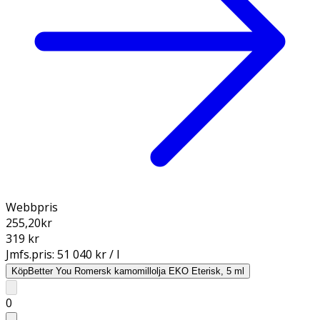
Webbpris
255,20
kr
319 kr
Jmfs.pris:
51 040 kr / l
Köp
Better You Romersk kamomillolja EKO Eterisk, 5 ml
0