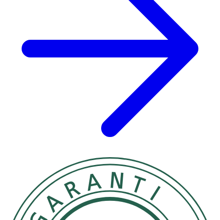
- L-Valin
1 500 mg
7,8 g
**
- L-Lysine
1 000 mg
5,2 g
**
- L-Treonin
500 mg
2,6 g
**
- L-Fenylalanin
300 mg
1,6 g
**
- DL-Metionin
300 mg
1,6 g
**
- L-Tryptofan
100 mg
0,5 g
**
Rödbetspulver
5 000 mg
26,1 g
**
L-Glutamin
2 500 mg
13,0 g
**