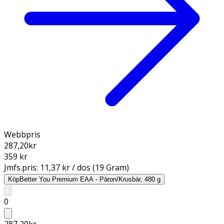
Webbpris
287,20
kr
359 kr
Jmfs.pris:
11,37 kr / dos (19 Gram)
Köp
Better You Premium EAA - Päron/Krusbär, 480 g
0
287,20
kr