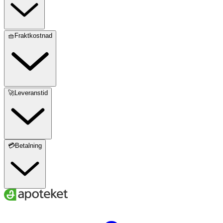
🧺Fraktkostnad
🚀Leveranstid
💳Betalning