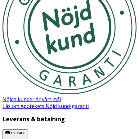
Cocomineral
2 000 mg
10,4 g
**
(kokosvattenpulver)
Vitamin B6
1,4 mg
7,3 mg
100/52
* Dagligt referensintag. ** DRI ej fastställd
Innehåll
Rödbetspulver, l-leucin, l-glutamin, cocomineral
(kokosvattenpulver), l-isoleucin, l-valin, äppelsyra, l-lysin,
l-treonin, l-fenylalanin, smakämnen, kiseldioxid, l-
tryptofan, DL-metionin, pyridoxin HCl, sötningsmedel:
*Steviolglykosider från Stevia.
Nöjda kunder är vårt mål
Läs om Apotekets Nöjd kund-garanti
Leverans & betalning
🚚Leverans