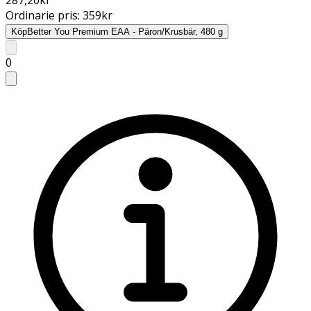
Ordinarie pris:
359
kr
Köp
Better You Premium EAA - Päron/Krusbär, 480 g
0