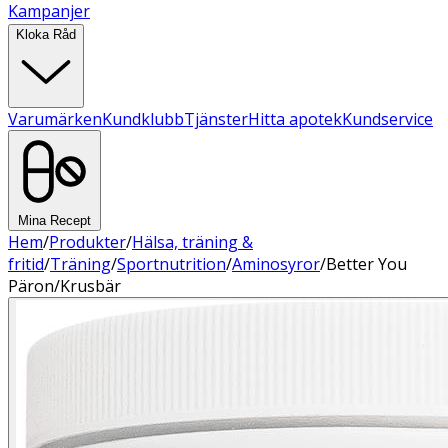
Kampanjer
Kloka Råd
Varumärken
Kundklubb
Tjänster
Hitta apotek
Kundservice
Mina Recept
Hem
/
Produkter
/
Hälsa, träning &
fritid
/
Träning
/
Sportnutrition
/
Aminosyror
/
Better You
Päron/Krusbär