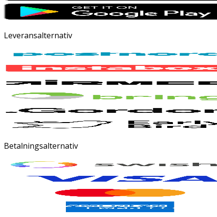
Leveransalternativ
Betalningsalternativ