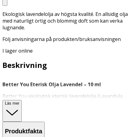
Ekologisk lavendelolja av högsta kvalité. En allsidig olja
med naturligt örtig och blommig doft som kan verka
lugnande.
Följ anvisningarna på produkten/bruksanvisningen
I lager online
Beskrivning
Better You Eterisk Olja Lavendel – 10 ml
Better You ekologisk eterisk lavendelolja (Lavandula
angustifolia) med en naturligt örtig och blommig doft.
Läs mer
Utvunnen genom destillering av blommor från
lavendelväxten. Passar för användning i aromalampor,
doftspridare eller som ingrediens i hemgjorda produkter.
Produktfakta
Egenskaper