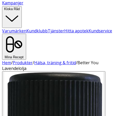
Kampanjer
Kloka Råd
Varumärken
Kundklubb
Tjänster
Hitta apotek
Kundservice
Mina Recept
Hem
/
Produkter
/
Hälsa, träning & fritid
/
Better You
Lavendelolja