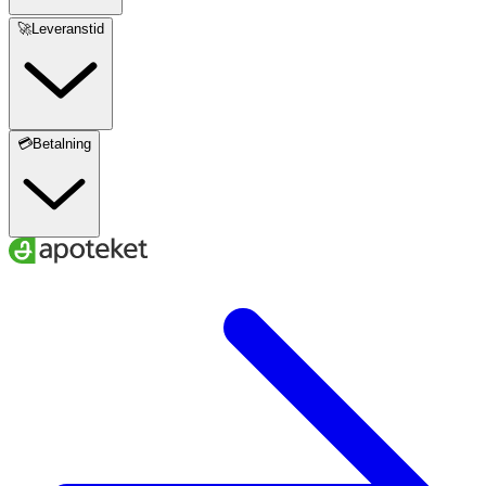
🚀Leveranstid
💳Betalning