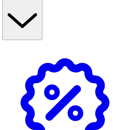
- 100 % ekologisk eterisk lavendelolja
- Utvunnen ur blommor från Lavandula angustifolia
- Blommig och örtig doft
- Kan användas i aromaterapi och doftspridare
- Passar i kombination med citrus- och örtoljor
Användning
- Används utspädd i aromalampa, doftspridare eller som
doftkomponent i hemgjorda produkter.
- Tänk då på att följa anvisningarna i bruksanvisningen.
- Dosera aldrig mer än åtta droppar i närheten av djur.
- Endast för utvärtes bruk.
- Undvik kontakt med hud och ögon.