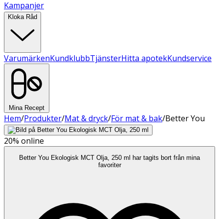
Kampanjer
Kloka Råd
Varumärken
Kundklubb
Tjänster
Hitta apotek
Kundservice
Mina Recept
Hem
/
Produkter
/
Mat & dryck
/
För mat & bak
/
Better You
20%
online
Better You Ekologisk MCT Olja, 250 ml har tagits bort från mina
favoriter