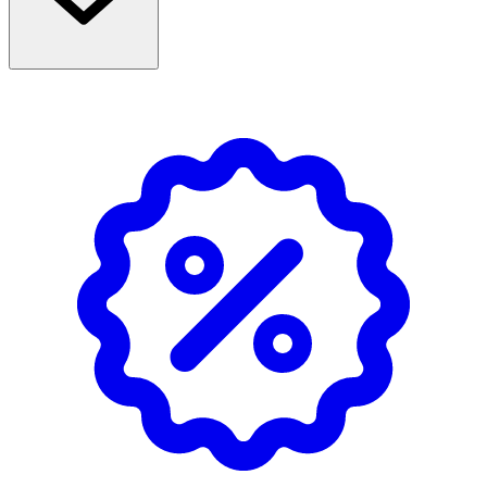
kaprinsyra.
Användning
- Intag 1 msk (15 ml) dagligen. Intag direkt i munnen eller
blanda i din favoritdryck.
- Tänk på vikten av en balanserad kost och en hälsosam
livsstil.
- Förvaras torrt och svalt, väl förslutet och oåtkomligt för
barn.
NÄRINGSDEKLARATION
Portion (15
100 G (106
ML)
ML)
Energi
533 kJ/128 kcal
3760 kJ/900
kcal
Fett
14 g
100 g
- varav mättat fett
14 g
100 g