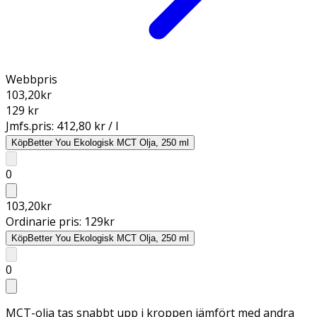
Webbpris
103,20
kr
129 kr
Jmfs.pris:
412,80 kr / l
Köp
Better You Ekologisk MCT Olja, 250 ml
0
103,20
kr
Ordinarie pris:
129
kr
Köp
Better You Ekologisk MCT Olja, 250 ml
0
MCT-olja tas snabbt upp i kroppen jämfört med andra