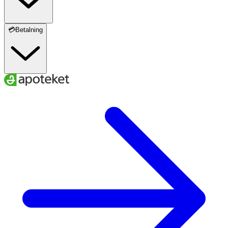
💳Betalning