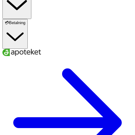
💳Betalning