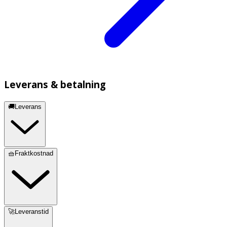
Leverans & betalning
🚚Leverans
🧺Fraktkostnad
🚀Leveranstid