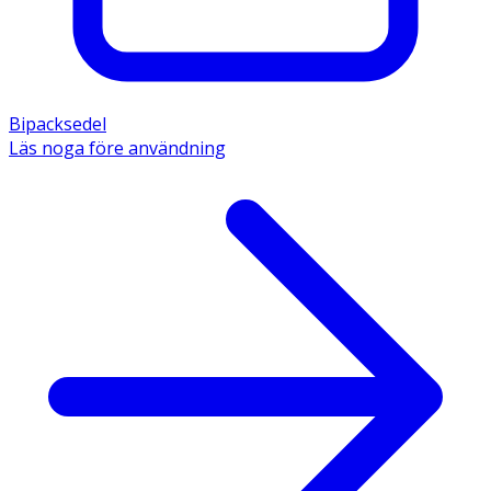
Bipacksedel
Läs noga före användning