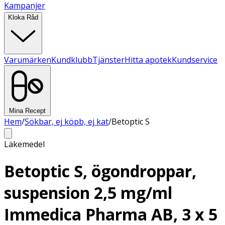
Kampanjer
Kloka Råd
Varumärken
Kundklubb
Tjänster
Hitta apotek
Kundservice
Mina Recept
Hem
/
Sökbar, ej köpb, ej kat
/
Betoptic S
Läkemedel
Betoptic S, ögondroppar,
suspension 2,5 mg/ml
Immedica Pharma AB, 3 x 5