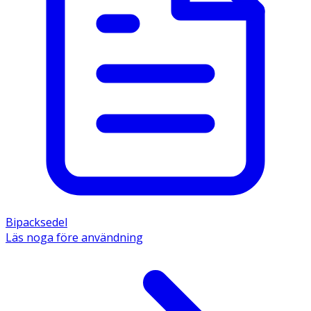
Bipacksedel
Läs noga före användning