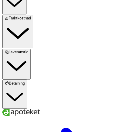
🧺Fraktkostnad
🚀Leveranstid
💳Betalning