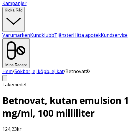
Kampanjer
Kloka Råd
Varumärken
Kundklubb
Tjänster
Hitta apotek
Kundservice
Mina Recept
Hem
/
Sökbar, ej köpb, ej kat
/
Betnovat®
Läkemedel
Betnovat, kutan emulsion 1
mg/ml, 100 milliliter
124,23
kr