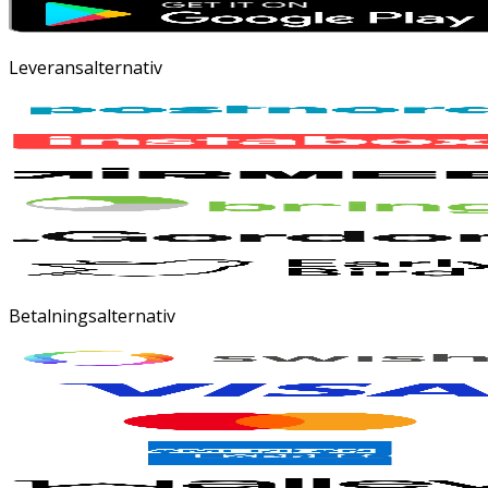
Leveransalternativ
Betalningsalternativ