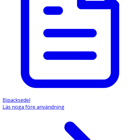
Bipacksedel
Läs noga före användning