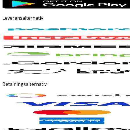
Leveransalternativ
Betalningsalternativ