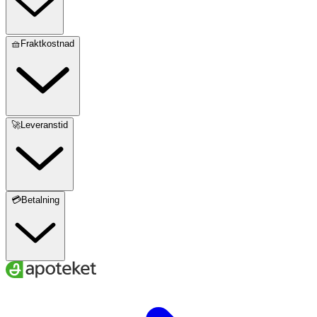
🧺Fraktkostnad
🚀Leveranstid
💳Betalning