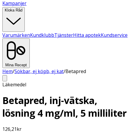
Kampanjer
Kloka Råd
Varumärken
Kundklubb
Tjänster
Hitta apotek
Kundservice
Mina Recept
Hem
/
Sökbar, ej köpb, ej kat
/
Betapred
Läkemedel
Betapred, inj-vätska,
lösning 4 mg/ml, 5 milliliter
126,21
kr