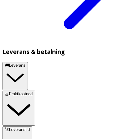
Leverans & betalning
🚚Leverans
🧺Fraktkostnad
🚀Leveranstid