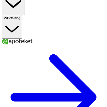
💳Betalning