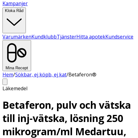
Kampanjer
Kloka Råd
Varumärken
Kundklubb
Tjänster
Hitta apotek
Kundservice
Mina Recept
Hem
/
Sökbar, ej köpb, ej kat
/
Betaferon®
Läkemedel
Betaferon, pulv och vätska
till inj-vätska, lösning 250
mikrogram/ml Medartuu,