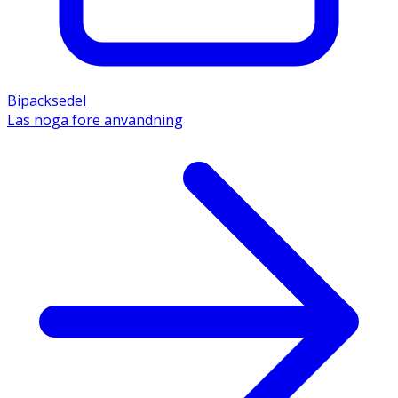
Bipacksedel
Läs noga före användning