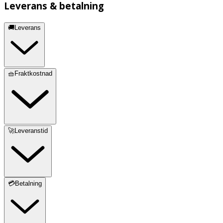
Leverans & betalning
🚚Leverans
🧺Fraktkostnad
🚀Leveranstid
💳Betalning