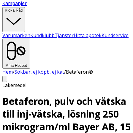
Kampanjer
Kloka Råd
Varumärken
Kundklubb
Tjänster
Hitta apotek
Kundservice
Mina Recept
Hem
/
Sökbar, ej köpb, ej kat
/
Betaferon®
Läkemedel
Betaferon, pulv och vätska
till inj-vätska, lösning 250
mikrogram/ml Bayer AB, 15