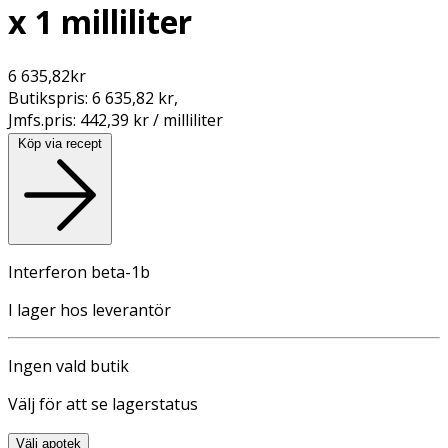
x 1 milliliter
6 635,82
kr
Butikspris:
6 635,82 kr
,
Jmfs.pris:
442,39 kr / milliliter
Köp via recept
Interferon beta-1b
I lager hos leverantör
Ingen vald butik
Välj för att se lagerstatus
Välj apotek