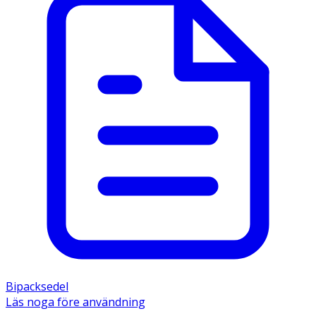
Bipacksedel
Läs noga före användning