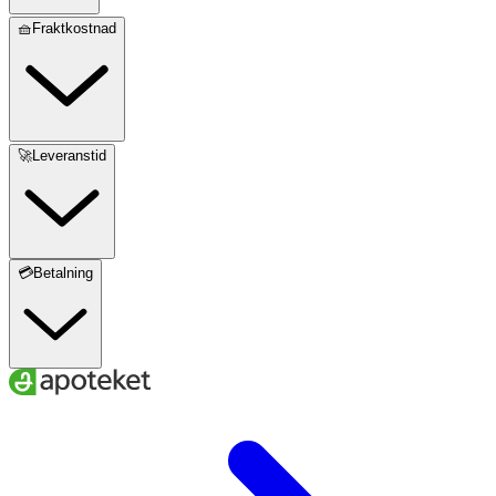
🧺Fraktkostnad
🚀Leveranstid
💳Betalning