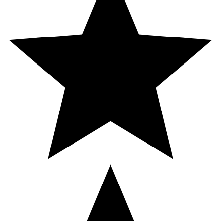
Folsyra
200 μg
100*
Vitamin B12
1,0 μg
40*
Vitamin C
60 mg
75*
Magnesium
100 mg
27*
Zink
5,0 mg
50*
Koffein från guarana
40 mg
**
Koffein
35 mg
**
* Dagligt referensintag. ** DRI ej fastställd
Innehåll