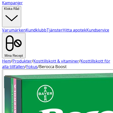
Kampanjer
Kloka Råd
Varumärken
Kundklubb
Tjänster
Hitta apotek
Kundservice
Mina Recept
Hem
/
Produkter
/
Kosttillskott & vitaminer
/
Kosttillskott för
alla tillfällen
/
Fokus
/
Berocca Boost