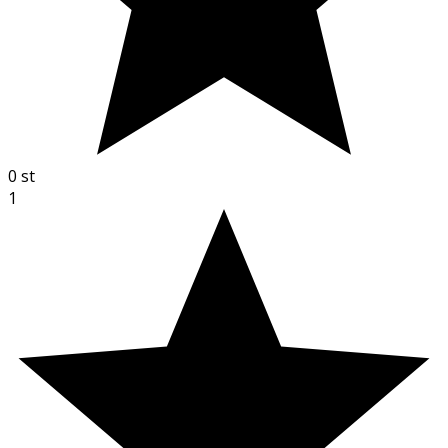
0
st
1