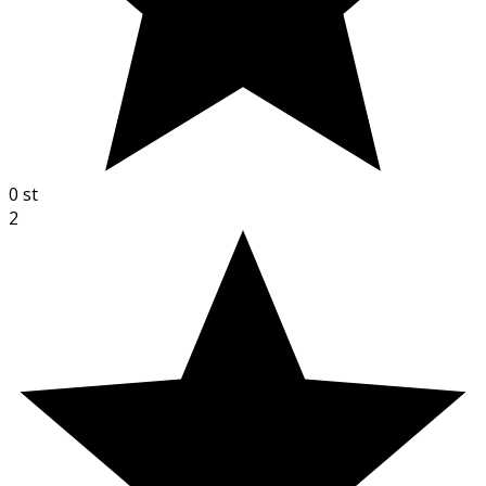
0
st
2