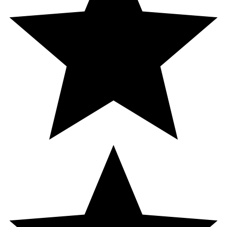
Surhetsreglerande medel (citronsyra,
natriumvätekarbonat), Fyllnadsmedel (sorbitol),
magnesium, Färgämne (kalciumkarbonat), Fyllnadsmedel
(isomalt) Arom (acerola), torkat extrakt från guaranafrön
(innehåller koffein), Färgämne (rödbetsrött),
Surhetsreglerande medel (natriumkarbonat), vitamin C,
koffein, zink, Sötningsmedel (sukralos, acesulfamkalium.),
niacin, pantotensyra, vitamin B6, vitamin B1, vitamin B2,
folsyra, biotin, vitamin B12.