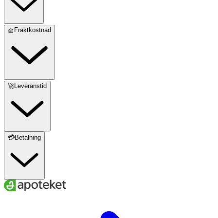
🧺Fraktkostnad
🚀Leveranstid
💳Betalning