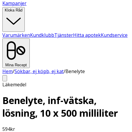
Kampanjer
Kloka Råd
Varumärken
Kundklubb
Tjänster
Hitta apotek
Kundservice
Mina Recept
Hem
/
Sökbar, ej köpb, ej kat
/
Benelyte
Läkemedel
Benelyte, inf-vätska,
lösning, 10 x 500 milliliter
594
kr