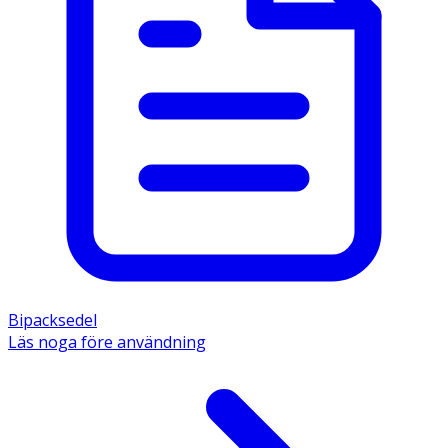
Bipacksedel
Läs noga före användning