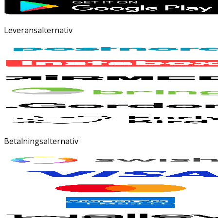
Leveransalternativ
Betalningsalternativ