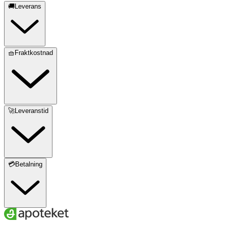
🚚Leverans
🧺Fraktkostnad
🚀Leveranstid
💳Betalning