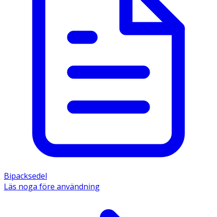
Bipacksedel
Läs noga före användning