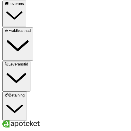
🚚Leverans
🧺Fraktkostnad
🚀Leveranstid
💳Betalning