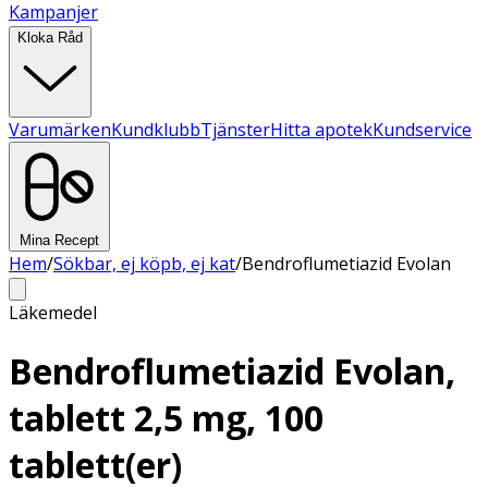
Kampanjer
Kloka Råd
Varumärken
Kundklubb
Tjänster
Hitta apotek
Kundservice
Mina Recept
Hem
/
Sökbar, ej köpb, ej kat
/
Bendroflumetiazid Evolan
Läkemedel
Bendroflumetiazid Evolan,
tablett 2,5 mg, 100
tablett(er)