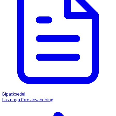
Bipacksedel
Läs noga före användning