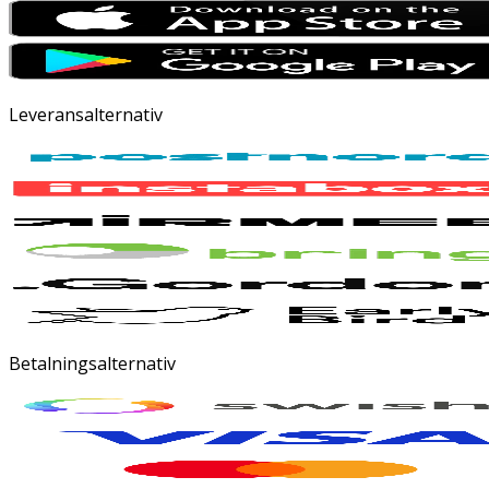
Leveransalternativ
Betalningsalternativ