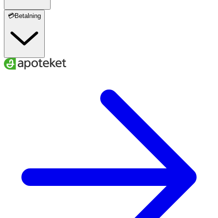
💳Betalning