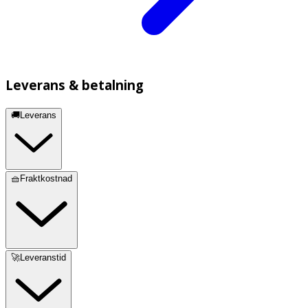
Leverans & betalning
🚚Leverans
🧺Fraktkostnad
🚀Leveranstid