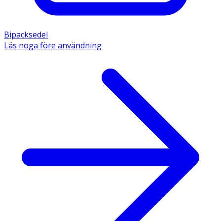
Bipacksedel
Läs noga före användning