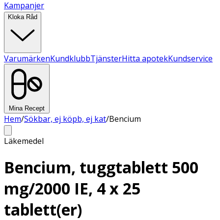
Kampanjer
Kloka Råd
Varumärken
Kundklubb
Tjänster
Hitta apotek
Kundservice
Mina Recept
Hem
/
Sökbar, ej köpb, ej kat
/
Bencium
Läkemedel
Bencium, tuggtablett 500
mg/2000 IE, 4 x 25
tablett(er)